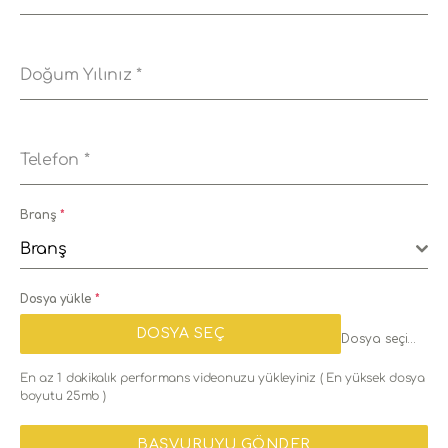
Doğum Yılınız
*
Telefon
*
Branş
*
Branş
Dosya yükle
*
DOSYA SEÇ
Dosya seçilmedi
En az 1 dakikalık performans videonuzu yükleyiniz ( En yüksek dosya
boyutu 25mb )
BAŞVURUYU GÖNDER